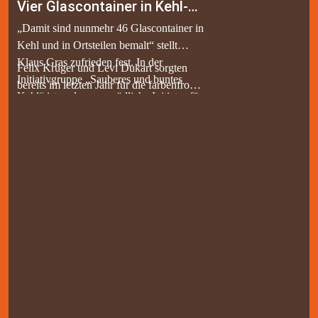
Vier Glascontainer in Kehl-Sundheim bunt bemalt von jungen Graffiti-Künstlern
„Damit sind nunmehr 46 Glascontainer in
Kehl und in Ortsteilen bemalt“ stellt
Klaus Gras zufrieden fest. In der
Felix Krüger und Levi Dukart sorgten
Initiativgruppe „Sauberes und buntes
bereits im letzten Jahr für die farbenfrohe
Kehl“ ist er der unermüdliche Initiator für
Bemalung von vier Glascontainern bei
die Bemalungen von Glascontainern,
den Sportanlagen mit passenden Motiven,
seitdem es diese Gruppe gibt. Inzwischen
dieses Jahr mit neuen originellen Einfällen
hat diese in der Bürgerstiftung Kehl ihren
für die vier Container in der Ohmstraße.
festen Platz gefunden. Die Materialkosten
Alle Entwürfe für Bemalungen werden
für die neue Bemalungsaktion durch zwei
von Klaus Gras geprüft und deren
Kehler Jungs, Felix Krüger und Levi
Freigabe stets bei der Firma Merb als
Dukart, wurden jedoch nicht von der
Eigentümerin der Glascontainer eingeholt.
Bürgerstiftung Kehl getragen, sondern
Weitere noch unbemalte Glascontainer
aus Mitteln der Stadt Kehl bestritten. Der
dürfen in den kommenden Jahren durch
„Einweihung“ an einem sonnigen
neue Künstler aus Kehl, egal welches
Augustnachmittag wohnten
Alter, ebenfalls bemalt werden. Nur die
dementsprechend in Vertretung des OB
Materialkosten werden übernommen,
der Ehrenamtliche Joachim Mätz ebenso