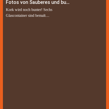
Fotos von Sauberes und buntes Kehls Beitrag
Kork wird noch bunter! Sechs
Glascontainer sind bemalt
https://subkehl.de/aktuelles?
M=118697514